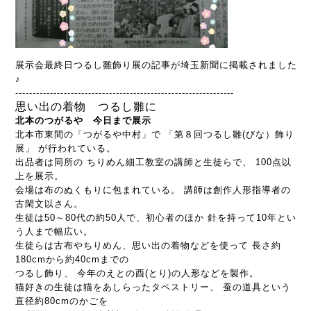
展示会最終日つるし雛飾り展の記事が埼玉新聞に掲載されました
♪
---------------------------------------------------------------
思い出の着物 つるし雛に
北本のつがるや
今日まで展示
北本市東間の「つがるや中村」で 「第８回つるし雛(びな）飾り
展」 が行われている。
出品者は同所の ちりめん細工教室の講師と生徒
らで、 100点以
上を展示。
会場は布のぬくもりに包まれている。 講師は創作人形指導者の
古閑文以さん。
生徒は50～80代の約50人で、初心者のほか 針を持って10年とい
う人まで幅広い。
生徒らは古布やちりめん、思い出の着物などを使って 長さ約
180cmから約40cmまでの
つるし飾り、 今年のえとの酉(とり)の人形などを製作。
猫好きの生徒は猫をあしらったタペストリー、 蚕の道具という
直径約80cmのかごを