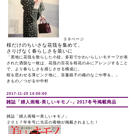
３９ページ
桜だけのちいさな花筏を集めて。
さりげなく春らしさを装いに
「黒地に花筏を散らした小紋。多彩でかわいらしいモチーフが表
された洒脱な一枚は、花筏の百花を桜花のみにアレンジすること
で、より春らしさを感じさせる構成に。
桜を思わせる薄ピンク地に、笹蔓緞子の織のなごや帯を。」
きもの／つがるや中村
2017-11-20 14:00:00
雑誌「婦人画報-美しいキモノ-」2017冬号掲載商品
雑誌「婦人画報ー美しいキモノ」
２０１７年冬号に当店の着物が掲載されました！