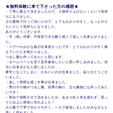
★無料体験に来て下さった方の感想★
・丁寧に教えて頂きましたので、２個作り上げたい！という気持
ちになりました。
少人数制で行って頂いたので、とてもわかりやすく、もっとやり
たいという気持ちになりました。
ありがとうございます。
・手（指）作業、不得意ですが解り易くて楽しく出来上がりまし
た。
・ペアーのおひな様が出来良かったです。とてもわかりやすく教
えていただき助かりました。
つるし雛も作ってみたいと思います。
・ホームページを見て是非参加したいと思い申し込みました。自
分に出来るかなと思いましたが
夢中になってしまい、かわいいのが出来ました。ありがとうござ
いました。
・楽しく時間を過ごす事が出来ました。
・男の子の物やつるし雛、四季の飾り、立ち雛他にも作ってみた
いです！
・初めて体験させて頂きましたが、あまり針と糸を使わず、思っ
てた以上に簡単に作れました！
少人数で丁寧で分かりやすく、一人で参加しましたがみなさんと
楽しく作れました。