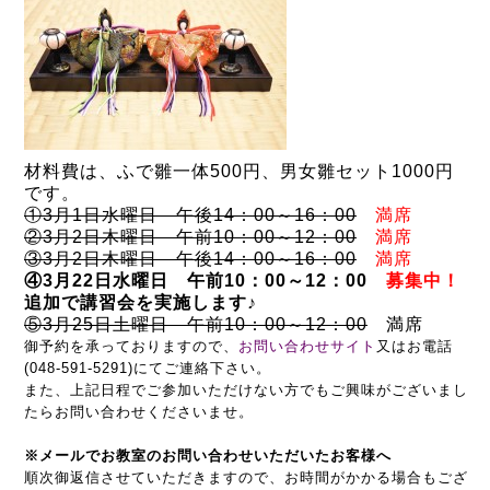
材料費は、ふで雛一体500円、男女雛セット1000円
です。
①3月1日水曜日 午後14：00～16：00
満席
②3月2日木曜日 午前10：00～12：00
満席
③3月2日木曜日 午後14：00～16：00
満席
④3月22日水曜日 午前10：00～12：00
募集中！
追加で講習会を実施します♪
⑤3月25日土曜日 午前10：00～12：00
満席
御予約を承っておりますので、
お問い合わせサイト
又はお電話
(048-591-5291)にてご連絡下さい。
また、上記日程でご参加いただけない方でもご興味がございまし
たらお問い合わせくださいませ。
※メールでお教室のお問い合わせいただいたお客様へ
順次御返信させていただきますので、お時間がかかる場合もござ