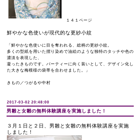
１４１ページ
鮮やかな色使いが現代的な更紗小紋
「鮮やかな色使いに目を奪われる、総柄の更紗小紋。
多くの型紙を用いた摺り染めで油絵のような独特のタッチや色の
濃淡を表現した、
凝ったきものです。パーティーに向く装いとして、デザイン化し
た大きな梅模様の袋帯を合わせました。」
きもの／つがるや中村
2017-03-02 20:48:00
男雛と女雛の無料体験講座を実施しました！
３月１日と２日、男雛と女雛の無料体験講座を実施
しました！